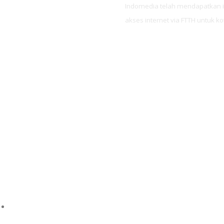
Indomedia telah mendapatkan i
akses internet via FTTH untuk ko
INT
& B