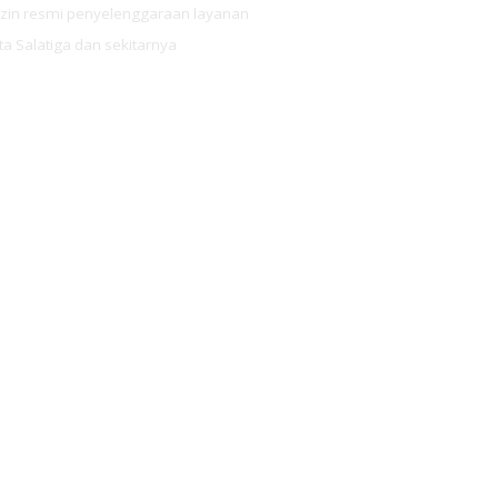
zin resmi penyelenggaraan layanan
ta Salatiga dan sekitarnya
ERNET CE
ERKUALIT