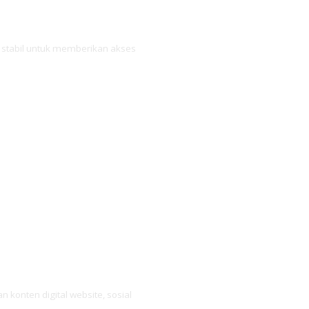
n stabil untuk memberikan akses
ITAL AGE
onten digital website, sosial