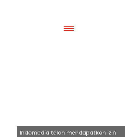
IZIN RESMI
INTERNET VIA
FTTH
Indomedia telah mendapatkan izin