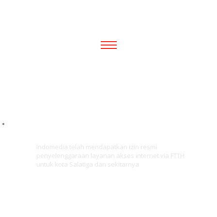
IZIN RESMI
INTERNET VIA FTTH
Indomedia telah mendapatkan izin resmi
penyelenggaraan layanan akses internet via FTTH
untuk kota Salatiga dan sekitarnya
INTERNET CEPAT &