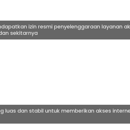
dapatkan izin resmi penyelenggaraan layanan aks
dan sekitarnya
T CEPAT & BERKUA
ng luas dan stabil untuk memberikan akses inter