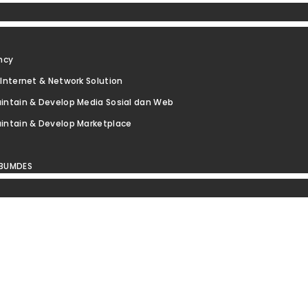
ncy
Internet & Network Solution
intain & Develop Media Sosial dan Web
intain & Develop Marketplace
 BUMDES
SMI INTERNET VIA F