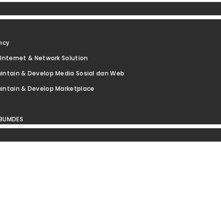
ncy
Internet & Network Solution
intain & Develop Media Sosial dan Web
intain & Develop Marketplace
 BUMDES
SMI INTERNET VIA F