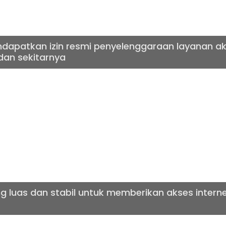
dapatkan izin resmi penyelenggaraan layanan aks
dan sekitarnya
T CEPAT & BERKUA
ng luas dan stabil untuk memberikan akses inter