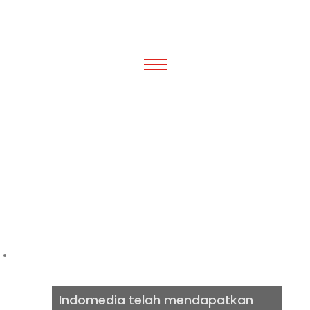
IZIN RESMI
INTERNET VIA
FTTH
Indomedia telah mendapatkan