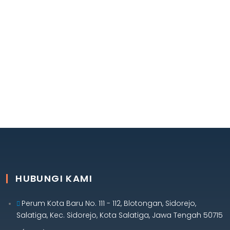
HUBUNGI KAMI
Perum Kota Baru No. 111 - 112, Blotongan, Sidorejo,
Salatiga, Kec. Sidorejo, Kota Salatiga, Jawa Tengah 50715