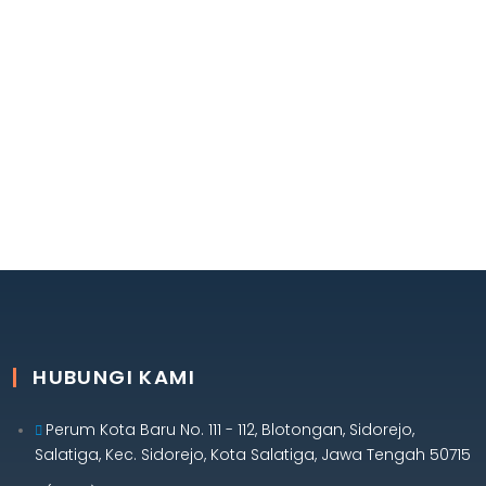
HUBUNGI KAMI
Perum Kota Baru No. 111 - 112, Blotongan, Sidorejo,
Salatiga, Kec. Sidorejo, Kota Salatiga, Jawa Tengah 50715