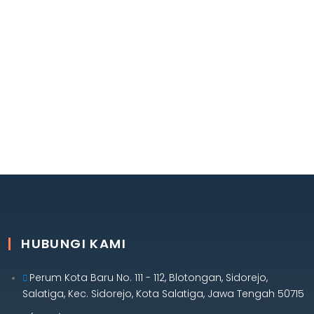
HUBUNGI KAMI
Perum Kota Baru No. 111 - 112, Blotongan, Sidorejo,
Salatiga, Kec. Sidorejo, Kota Salatiga, Jawa Tengah 50715